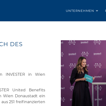
UNTERNEHMEN
ICH DES
von INVESTER in Wien
STER United Benefits
 in Wien Donaustadt ein
us 251 freifinanzierten