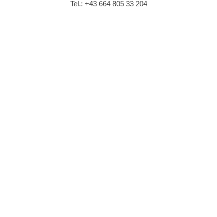
Tel.:
+43 664 805 33 204
Invester United Benefits GmbH
Parkring 12, 1010 Wien, Österreich
In Google Maps öffnen
Tel:
+43 / 1 / 512 05 33 – 0
Fax:
+43 / 1 / 512 05 33 – 33
E-Mail:
office@invester.at
LinkedIn:
Invester United Benefits GmbH
Teil der Kollitsch Invest GmbH
Web:
www.kollitsch-invest.at
LinkedIn:
Kollitsch Invest GmbH