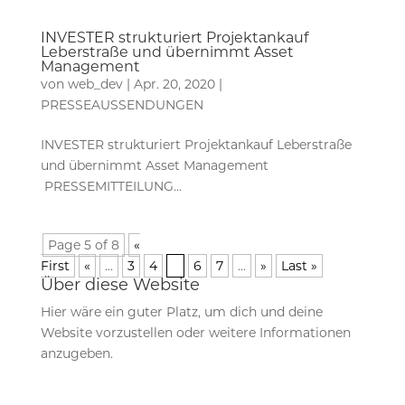
INVESTER strukturiert Projektankauf
Leberstraße und übernimmt Asset
Management
von
web_dev
|
Apr. 20, 2020
|
PRESSEAUSSENDUNGEN
INVESTER strukturiert Projektankauf Leberstraße
und übernimmt Asset Management
PRESSEMITTEILUNG...
Page 5 of 8
«
First
«
...
3
4
5
6
7
...
»
Last »
Über diese Website
Hier wäre ein guter Platz, um dich und deine
Website vorzustellen oder weitere Informationen
anzugeben.