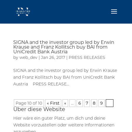
SIGNA and the investor group led by Erwin
Krause and Franz Kollitsch buy BAI from
UniCredit Bank Austria
by
web_dev
|
Jan 26, 2017
|
PRESS RELEASES
SIGNA and the investor group led by Erwin Krause
and Franz Kollitsch buy BAI from UniCredit Bank
Austria PRESS RELEASE...
Page 10 of 10
« First
«
...
6
7
8
9
10
Über diese Website
Hier wäre ein guter Platz, um dich und deine
Website vorzustellen oder weitere Informationen
anzugeben.